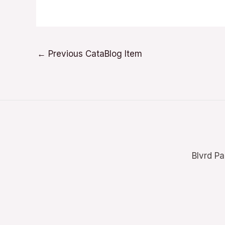
←
Previous CataBlog Item
Blvrd Pa