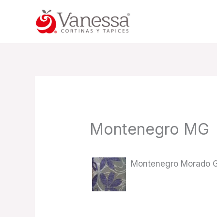
Skip
to
content
Montenegro MG
Montenegro Morado G