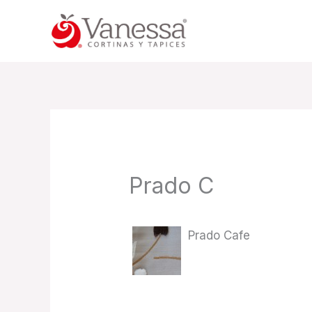
Skip
to
content
Prado C
Prado Cafe