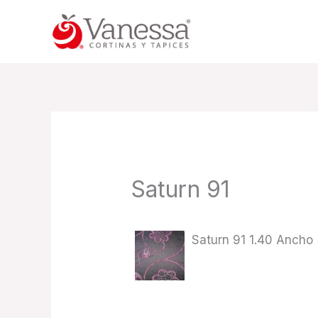
Skip
to
content
Saturn 91
Saturn 91 1.40 Ancho